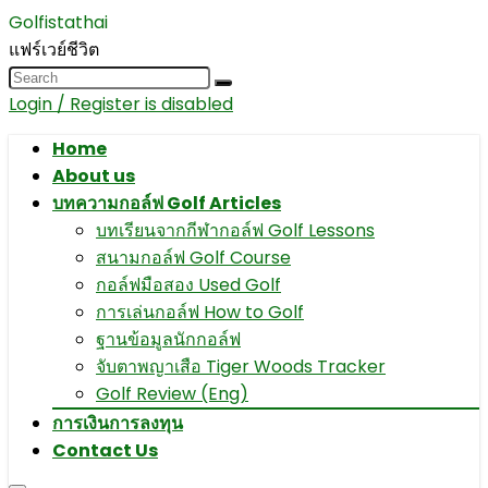
Golfistathai
แฟร์เวย์ชีวิต
Login / Register is disabled
Home
About us
บทความกอล์ฟ Golf Articles
บทเรียนจากกีฬากอล์ฟ Golf Lessons
สนามกอล์ฟ Golf Course
กอล์ฟมือสอง Used Golf
การเล่นกอล์ฟ How to Golf
ฐานข้อมูลนักกอล์ฟ
จับตาพญาเสือ Tiger Woods Tracker
Golf Review (Eng)
การเงินการลงทุน
Contact Us