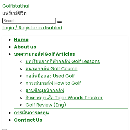
Golfistathai
แฟร์เวย์ชีวิต
Login / Register is disabled
Home
About us
บทความกอล์ฟ Golf Articles
บทเรียนจากกีฬากอล์ฟ Golf Lessons
สนามกอล์ฟ Golf Course
กอล์ฟมือสอง Used Golf
การเล่นกอล์ฟ How to Golf
ฐานข้อมูลนักกอล์ฟ
จับตาพญาเสือ Tiger Woods Tracker
Golf Review (Eng)
การเงินการลงทุน
Contact Us