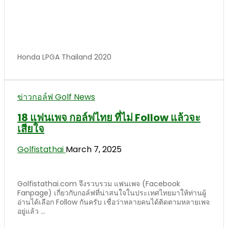
Honda LPGA Thailand 2020
ข่าวกอล์ฟ Golf News
18 แฟนเพจ กอล์ฟไทย ที่ไม่ Follow แล้วจะ
เสียใจ
Golfistathai
March 7, 2025
Golfistathai.com จึงรวบรวม แฟนเพจ (Facebook
Fanpage) เกี่ยวกับกอล์ฟที่น่าสนใจในประเทศไทยมาให้ท่านผู้
อ่านได้เลือก Follow กันครับ เชื่อว่าหลายคนได้ติดตามหลายเพจ
อยู่แล้ว ...