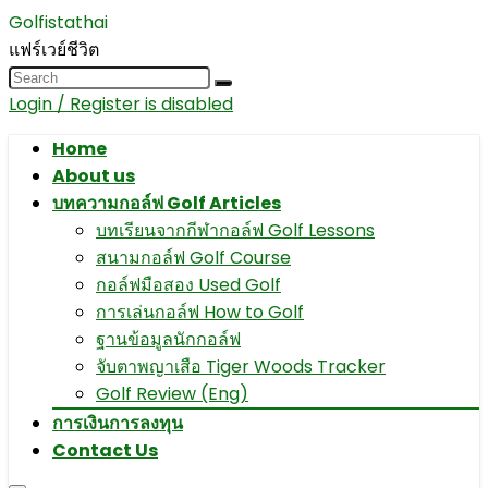
Golfistathai
แฟร์เวย์ชีวิต
Login / Register is disabled
Home
About us
บทความกอล์ฟ Golf Articles
บทเรียนจากกีฬากอล์ฟ Golf Lessons
สนามกอล์ฟ Golf Course
กอล์ฟมือสอง Used Golf
การเล่นกอล์ฟ How to Golf
ฐานข้อมูลนักกอล์ฟ
จับตาพญาเสือ Tiger Woods Tracker
Golf Review (Eng)
การเงินการลงทุน
Contact Us