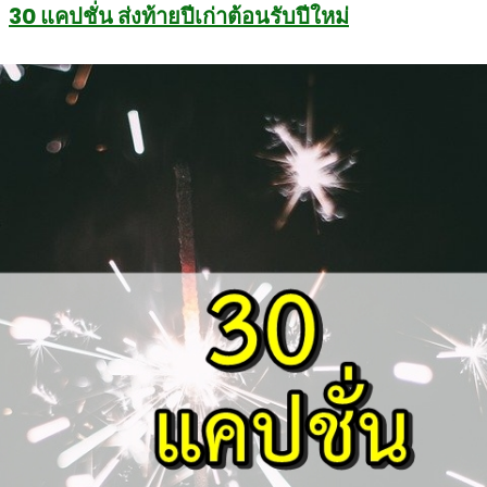
30 แคปชั่น ส่งท้ายปีเก่าต้อนรับปีใหม่