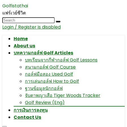
Golfistathai
แฟร์เวย์ชีวิต
Login / Register is disabled
Home
About us
บทความกอล์ฟ Golf Articles
บทเรียนจากกีฬากอล์ฟ Golf Lessons
สนามกอล์ฟ Golf Course
กอล์ฟมือสอง Used Golf
การเล่นกอล์ฟ How to Golf
ฐานข้อมูลนักกอล์ฟ
จับตาพญาเสือ Tiger Woods Tracker
Golf Review (Eng)
การเงินการลงทุน
Contact Us