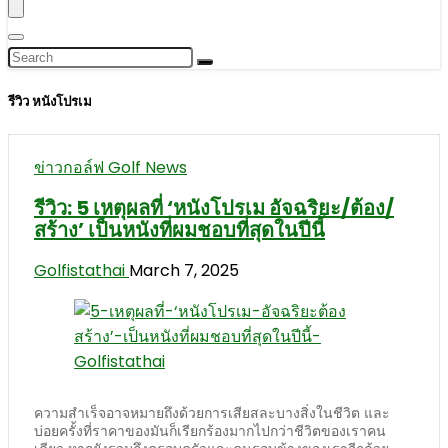
รีวิว หนังโปรเม
ข่าวกอล์ฟ Golf News
รีวิว: 5 เหตุผลที่ ‘หนังโปรเม อัจฉริยะ/ต้อง/
สร้าง’ เป็นหนังที่ผมชอบที่สุดในปีนี้
Golfistathai
March 7, 2025
ความสำเร็จอาจหมายถึงด้วยการเสียสละบางสิ่งในชีวิต และ
บ่อยครั้งที่ราคาของมันก็เรียกร้องมากไปกว่าชีวิตของเราคน