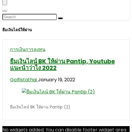
ยืมเงินไลน์ให้ผ่าน
การเงินการลงทุน
ยืมเงินไลน์ BK ให้ผ่าน Pantip, Youtube
แนะนำว่าไง 2022
Golfistathai
January 19, 2022
ยืมเงินไลน์ BK ให้ผ่าน Pantip (2)
No widgets added. You can disable footer widget area