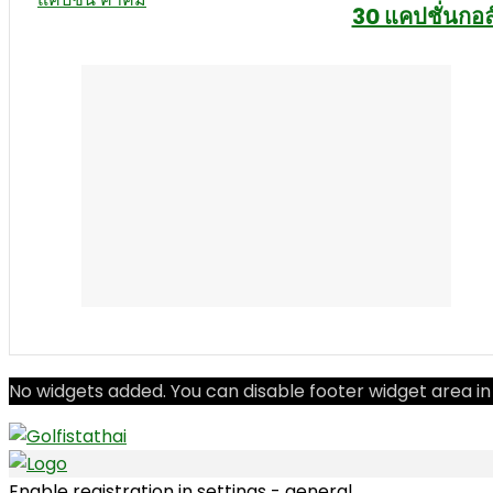
30 แคปชั่นกอล
No widgets added. You can disable footer widget area in
Enable registration in settings - general