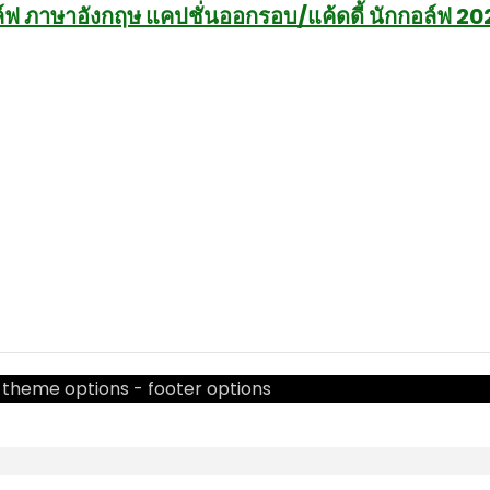
์ฟ ภาษาอังกฤษ แคปชั่นออกรอบ/แค้ดดี้ นักกอล์ฟ 20
 theme options - footer options