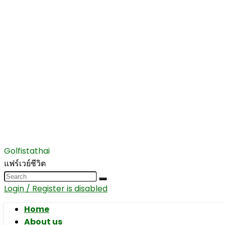
Golfistathai
แฟร์เวย์ชีวิต
Login / Register is disabled
Home
About us