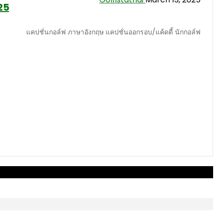
25
แคปชั่นกอล์ฟ ภาษาอังกฤษ แคปชั่นออกรอบ/แค้ดดี้ นักกอล์ฟ