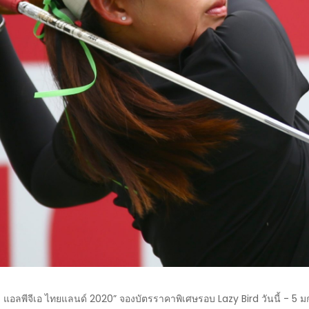
ลพีจีเอ ไทยแลนด์ 2020” จองบัตรราคาพิเศษรอบ Lazy Bird วันนี้ - 5 ม