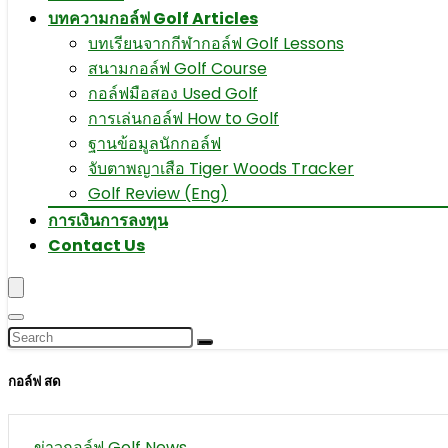
บทความกอล์ฟ Golf Articles
บทเรียนจากกีฬากอล์ฟ Golf Lessons
สนามกอล์ฟ Golf Course
กอล์ฟมือสอง Used Golf
การเล่นกอล์ฟ How to Golf
ฐานข้อมูลนักกอล์ฟ
จับตาพญาเสือ Tiger Woods Tracker
Golf Review (Eng)
การเงินการลงทุน
Contact Us
กอล์ฟ สด
ข่าวกอล์ฟ Golf News