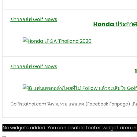
ข่าวกอล์ฟ Golf News
Honda ประกาศค
ข่าวกอล์ฟ Golf News
Golfistathai.com จึงรวบรวม แฟนเพจ (Facebook Fanpage) เกี่ยวกับ
No widgets added. You can disable footer widget area in