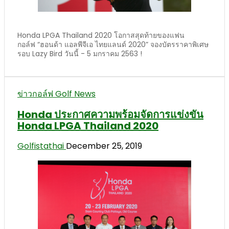
Honda LPGA Thailand 2020 โอกาสสุดท้ายของแฟน
กอล์ฟ “ฮอนด้า แอลพีจีเอ ไทยแลนด์ 2020” จองบัตรราคาพิเศษ
รอบ Lazy Bird วันนี้ - 5 มกราคม 2563 !
ข่าวกอล์ฟ Golf News
Honda ประกาศความพร้อมจัดการแข่งขัน
Honda LPGA Thailand 2020
Golfistathai
December 25, 2019