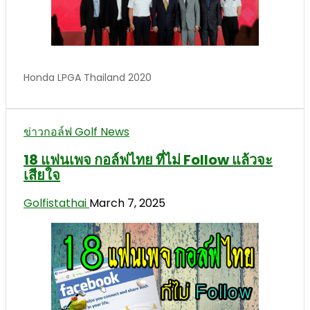
Honda LPGA Thailand 2020
ข่าวกอล์ฟ Golf News
18 แฟนเพจ กอล์ฟไทย ที่ไม่ Follow แล้วจะ
เสียใจ
Golfistathai
March 7, 2025