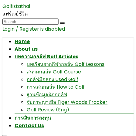
Golfistathai
แฟร์เวย์ชีวิต
Login / Register is disabled
Home
About us
บทความกอล์ฟ Golf Articles
บทเรียนจากกีฬากอล์ฟ Golf Lessons
สนามกอล์ฟ Golf Course
กอล์ฟมือสอง Used Golf
การเล่นกอล์ฟ How to Golf
ฐานข้อมูลนักกอล์ฟ
จับตาพญาเสือ Tiger Woods Tracker
Golf Review (Eng)
การเงินการลงทุน
Contact Us