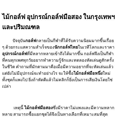
ไม้กอล์ฟ อุปกรณ์กอล์ฟมือสอง ในกรุงเทพฯ
และปริมณฑล
ปัจจุบัน
กอล์ฟ
กลายเป็นกีฬาที่ได้รับความนิยมมากขึ้นเรื่อย
ๆ ด้วยกระแสความสำเร็จของ
นักกอล์ฟไทย
ในเวทีโลกและราคา
อุปกรณ์กอล์ฟ
ที่มีหลากหลายเข้าถึงได้มากขึ้น กอล์ฟจึงเป็นกีฬา
ที่คนทุกเพศทุกวัยอยากทำความรู้จักและทดลองหัดเล่นดูสักครั้ง
ในชีวิต คำถามที่มักตามมาคือเมื่อมีความอยากที่จะหัดเล่นแล้ว
แต่ยังไม่มีอุปกรณ์จะทำอย่างไร จะให้ซื้อ
ไม้กอล์ฟมือหนึ่ง
ใหม่
ทั้งชุดก็แพงไป ยิ่งถ้าหัดตีแล้วไม่คลิกก็ยิ่งเป็นการเสียเงินโดยใช่
เปล่า
เหตุนี้
ไม้กอล์ฟมือสอง
ซึ่งมีราคาไม่แพงและมีความหลาก
หลาย สามารถซื้อแยกชุดได้จึงเป็นทางเลือกที่เหมาะสมที่สุด