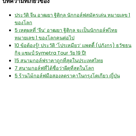
บทความที่เกี่ยวข้อง
ประวัติ จีน อาฒยา ฐิติกุล นักกอล์ฟสมัครเล่น หมายเลข 1
ของโลก
5 เหตุผลที่ ‘จีน’ อาฒยา ฐิติกุล จะเป็นนักกอล์ฟไทย
หมายเลข 1 ของโลกคนต่อไป
10 ข้อต้องรู้! ประวัติ ‘โปรเหมียว’ แพตตี้ (ปภังกร) ธวัชธน
กิจ แชมป์ Symetra Tour วัย 19 ปี!
15 สนามกอล์ฟราคาถูกที่สุดในประเทศไทย
7 สนามกอล์ฟที่ได้ชื่อว่าผีดุที่สุดในโลก
5 ร้านไม้กอล์ฟมือสองลดราคาในกรุงโตเกียว ญี่ปุ่น