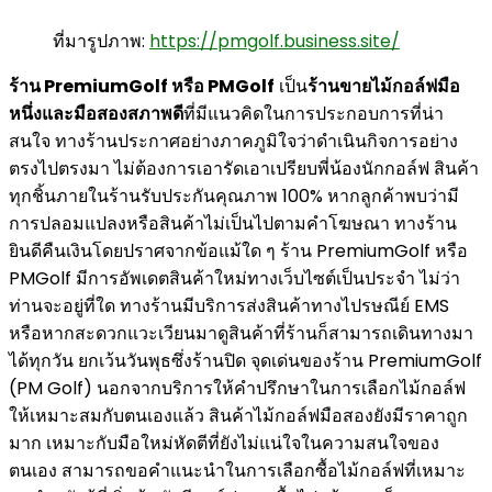
ที่มารูปภาพ:
https://pmgolf.business.site/
ร้าน PremiumGolf หรือ PMGolf
เป็น
ร้านขายไม้กอล์ฟมือ
หนึ่งและมือสองสภาพดี
ที่มีแนวคิดในการประกอบการที่น่า
สนใจ ทางร้านประกาศอย่างภาคภูมิใจว่าดำเนินกิจการอย่าง
ตรงไปตรงมา ไม่ต้องการเอารัดเอาเปรียบพี่น้องนักกอล์ฟ สินค้า
ทุกชิ้นภายในร้านรับประกันคุณภาพ 100% หากลูกค้าพบว่ามี
การปลอมแปลงหรือสินค้าไม่เป็นไปตามคำโฆษณา ทางร้าน
ยินดีคืนเงินโดยปราศจากข้อแม้ใด ๆ ร้าน PremiumGolf หรือ
PMGolf มีการอัพเดตสินค้าใหม่ทางเว็บไซต์เป็นประจำ ไม่ว่า
ท่านจะอยู่ที่ใด ทางร้านมีบริการส่งสินค้าทางไปรษณีย์ EMS
หรือหากสะดวกแวะเวียนมาดูสินค้าที่ร้านก็สามารถเดินทางมา
ได้ทุกวัน ยกเว้นวันพุธซึ่งร้านปิด จุดเด่นของร้าน PremiumGolf
(PM Golf) นอกจากบริการให้คำปรึกษาในการเลือกไม้กอล์ฟ
ให้เหมาะสมกับตนเองแล้ว สินค้าไม้กอล์ฟมือสองยังมีราคาถูก
มาก เหมาะกับมือใหม่หัดตีที่ยังไม่แน่ใจในความสนใจของ
ตนเอง สามารถขอคำแนะนำในการเลือกซื้อไม้กอล์ฟที่เหมาะ