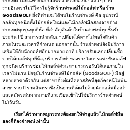
ประเทศ โดยเฉพาะนักกอล์ฟที่แวะเวียนไปมาแถว ๆ ย่าน
รามอินทราไม่มีใครไม่รู้จัก
ร้านจ่าพงษ์ไม้กอล์ฟ หรือ ร้าน
GoodsGOLF
สิ่งที่ท่านจะได้พบในร้านจ่าพงษ์ คือ อุปกรณ์
กอล์ฟทุกชนิดทั้งไม้กอล์ฟใหม่และไม้กอล์ฟมือสองจากต่าง
ประเทศทุกรุ่นทุกยี่ห้อ ที่สำคัญสินค้าในร้านจ่าพงษ์ทุกชิ้นรับ
ประกัน 1 ปี สามารถนำกลับมาเปลี่ยนได้หากไม่พอใจสินค้า
ภายในระยะเวลาที่กำหนด นอกจากนั้น ร้านจ่าพงษ์ยังมีบริการ
เสริมให้กับนักกอล์ฟอีกมากมาย อาทิ บริการรับแลกเปลี่ยนซื้อ
ขายไม้กอล์ฟทุกยี่ห้อ, บริการสั่งทำของรางวัลการแข่งขันกอล์ฟ
ทุกชนิด บริการซ่อมไม้กอล์ฟด่วน สามารถรอรับได้เลยภายใน
เวลาไม่นาน ปัจจุบันร้านจ่าพงษ์ไม้กอล์ฟ (GoodsGOLF) มีอยู่
หลายสาขาด้วยกัน แต่สาขาดั้งเดิมที่คลาสสิคที่สุดก็คงหนีไม่พ้น
สาขาราบ 11 รามอินทราซึ่งเป็นย่านที่เต็มไปด้วยนักกอล์ฟมือเก๋า
และสมัครเล่นมากมายที่แวะเวียนเข้าไปใช้บริการร้านจ่าพงษ์
ไม่เว้นวัน
เรียกได้ว่าหากหมูกระทะต้องยกให้จ่าอูแล้ว ไม้กอล์ฟมือ
สองก็ต้องจ่าพงษ์เท่านั้น