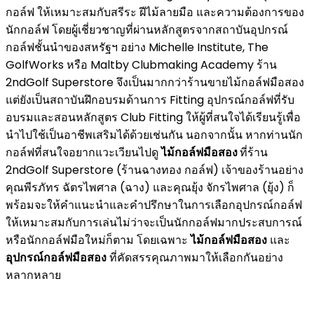
กอล์ฟ ให้เหมาะสมกับสรีระ ฝีไม้ลายมือ และความต้องการของ
นักกอล์ฟ โดยผู้เชี่ยวชาญที่ผ่านหลักสูตรจากสถาบันอุปกรณ์
กอล์ฟชั้นนำของสหรัฐฯ อย่าง Michelle Institute, The
GolfWorks หรือ Maltby Clubmaking Academy ร้าน
2ndGolf Superstore จึงเป็นมากกว่าร้านขายไม้กอล์ฟมือสอง
แต่ยังเป็นสถาบันฝึกอบรมด้านการ Fitting อุปกรณ์กอล์ฟที่รับ
อบรมและสอนหลักสูตร Club Fitting ให้ผู้ที่สนใจได้เรียนรู้เพื่อ
นำไปใช้เป็นอาชีพเสริมได้ด้วยเช่นกัน นอกจากนั้น หากท่านนัก
กอล์ฟที่สนใจอยากแวะเวียนไปดู
ไม้กอล์ฟมือสอง
ที่ร้าน
2ndGolf Superstore (ร้านฉางทอง กอล์ฟ) เจ้าของร้านอย่าง
คุณพีรภัทร ฉัตรไพศาล (ฉาง) และคุณยุ้ง จักรไพศาล (ยุ้ง) ก็
พร้อมจะให้คำแนะนำและคำปรึกษาในการเลือกอุปกรณ์กอล์ฟ
ให้เหมาะสมกับการเล่นไม่ว่าจะเป็นนักกอล์ฟมากประสบการณ์
หรือนักกอล์ฟมือใหม่ก็ตาม โดยเฉพาะ
ไม้กอล์ฟมือสอง
และ
อุปกรณ์กอล์ฟมือสอง
ที่คัดสรรคุณภาพมาให้เลือกกันอย่าง
หลากหลาย