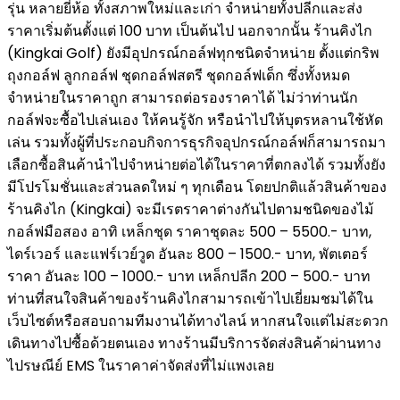
รุ่น หลายยี่ห้อ ทั้งสภาพใหม่และเก่า จำหน่ายทั้งปลีกและส่ง
ราคาเริ่มต้นตั้งแต่ 100 บาท เป็นต้นไป นอกจากนั้น ร้านคิงไก
(Kingkai Golf) ยังมีอุปกรณ์กอล์ฟทุกชนิดจำหน่าย ตั้งแต่กริพ
ถุงกอล์ฟ ลูกกอล์ฟ ชุดกอล์ฟสตรี ชุดกอล์ฟเด็ก ซึ่งทั้งหมด
จำหน่ายในราคาถูก สามารถต่อรองราคาได้ ไม่ว่าท่านนัก
กอล์ฟจะซื้อไปเล่นเอง ให้คนรู้จัก หรือนำไปให้บุตรหลานใช้หัด
เล่น รวมทั้งผู้ที่ประกอบกิจการธุรกิจอุปกรณ์กอล์ฟก็สามารถมา
เลือกซื้อสินค้านำไปจำหน่ายต่อได้ในราคาที่ตกลงได้ รวมทั้งยัง
มีโปรโมชั่นและส่วนลดใหม่ ๆ ทุกเดือน โดยปกติแล้วสินค้าของ
ร้านคิงไก (Kingkai) จะมีเรตราคาต่างกันไปตามชนิดของไม้
กอล์ฟมือสอง อาทิ เหล็กชุด ราคาชุดละ 500 – 5500.- บาท,
ไดร์เวอร์ และแฟร์เวย์วูด อันละ 800 – 1500.- บาท, พัตเตอร์
ราคา อันละ 100 – 1000.- บาท เหล็กปลีก 200 – 500.- บาท
ท่านที่สนใจสินค้าของร้านคิงไกสามารถเข้าไปเยี่ยมชมได้ใน
เว็บไซต์หรือสอบถามทีมงานได้ทางไลน์ หากสนใจแต่ไม่สะดวก
เดินทางไปซื้อด้วยตนเอง ทางร้านมีบริการจัดส่งสินค้าผ่านทาง
ไปรษณีย์ EMS ในราคาค่าจัดส่งที่ไม่แพงเลย