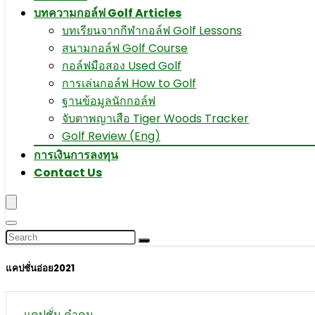
บทความกอล์ฟ Golf Articles
บทเรียนจากกีฬากอล์ฟ Golf Lessons
สนามกอล์ฟ Golf Course
กอล์ฟมือสอง Used Golf
การเล่นกอล์ฟ How to Golf
ฐานข้อมูลนักกอล์ฟ
จับตาพญาเสือ Tiger Woods Tracker
Golf Review (Eng)
การเงินการลงทุน
Contact Us
แคปชั่นอ่อย2021
แคปชั่น คำคม