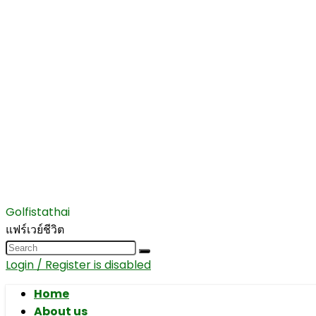
Golfistathai
แฟร์เวย์ชีวิต
Login / Register is disabled
Home
About us