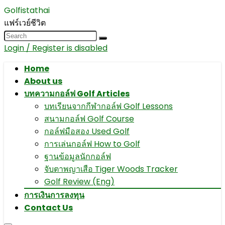
Golfistathai
แฟร์เวย์ชีวิต
Login / Register is disabled
Home
About us
บทความกอล์ฟ Golf Articles
บทเรียนจากกีฬากอล์ฟ Golf Lessons
สนามกอล์ฟ Golf Course
กอล์ฟมือสอง Used Golf
การเล่นกอล์ฟ How to Golf
ฐานข้อมูลนักกอล์ฟ
จับตาพญาเสือ Tiger Woods Tracker
Golf Review (Eng)
การเงินการลงทุน
Contact Us