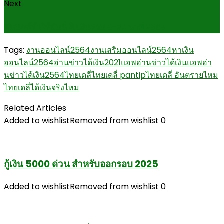
Next
ฟินนิกซ์ห้าให้มันนี่ ยืมเงินด่วน 5-30 นาที 2565
Tags:
งานออนไลน์2564
งานเสริมออนไลน์2564
หาเงิน
ออนไลน์2564
อ่านข่าวได้เงิน2021
แอพอ่านข่าวได้เงิน
แอพอ่า
นข่าวได้เงิน2564
ไทยเดลี่
ไทยเดลี่ pantip
ไทยเดลี่ อันตรายไหม
ไทยเดลี่ได้เงินจริงไหม
Related Articles
Added to wishlist
Removed from wishlist
0
กู้เงิน 5000 ด่วน สำหรับออกรอบ 2025
Added to wishlist
Removed from wishlist
0