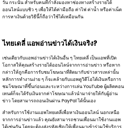
วัน กระนั้น สำหรับคนที่กำลังมองหาช่องทางสร้างรายได้
ออนไลน์แบบชิว ๆ เพื่อให้ได้ค่ามือถือ ค่าไฟ ค่าน้ำ หรือค่าเน็ต
การหาเงินด้วยวิธีนี้ก็ถือว่าใช้ได้เหมือนกัน
ไทยเดลี่ แอพอ่านข่าวได้เงินจริง?
เช่นเดียวกับแอพอ่านข่าวได้เงินอื่น ๆ ไทยเดลี่ เป็นแอพที่เปิด
โอกาสให้คุณสร้างรายได้ออนไลน์จากการอ่านข่าว หรือหาก
กล่าวให้ถูกคือการรับชมโฆษณาที่ติดมากับข่าวสารเหล่านั้น
หลักการทำงานง่าย ๆ ก็จะคล้ายกับแอพดูวิดีโอได้เงินหรือการ
ชมโฆษณาที่ขึ้นก่อนและระหว่างการเล่น YouTube ผู้ผลิตคอน
เทนต์ก็จะได้รับเงินจากค่าโฆษณาแล้วนำมาจ่ายให้กับผู้อ่าน
ข่าว โดยสามารถถอนเงินผ่าน PayPal ได้นั้นเอง
สำหรับการใช้งานแอพไทยเดลี่เพื่อหาเงินออนไลน์ นอกเหนือ
จากการอ่านข่าวแล้ว คุณยังสามารถชวนเพื่อนมาใช้งานแอพ
ได้เช่นกัน โดยจะต้องส่งรหัสเชิญให้เพื่อนมาเข้าร่วมใช้บริการ