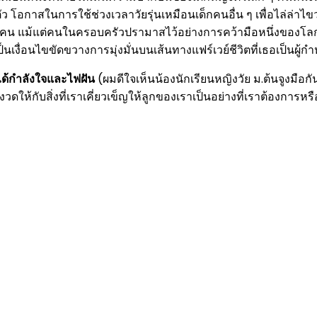
ตัว โอกาสในการใช้ช่วงเวลาวัยรุ่นเหมือนเด็กคนอื่น ๆ เพื่อไล่ล่
ี่หลายคน แม้แต่คนในครอบครัวปรามาสไว้อย่างการคว้ามือหนึ่งของโล
ื่อนไขขัดขวางการมุ่งมั่นบนเส้นทางแฟร์เวย์ชีวิตที่เธอเป็นผู้ก
ก็ได้กำลังใจและไฟฝัน
(ผมดีใจเห็นน้องนักเรียนหญิงวัย ม.ต้นจูงมือกั
ห้กับสิ่งที่เราเคี่ยวเข็ญให้ลูกของเราเป็นอย่างที่เราต้องการหรือไม