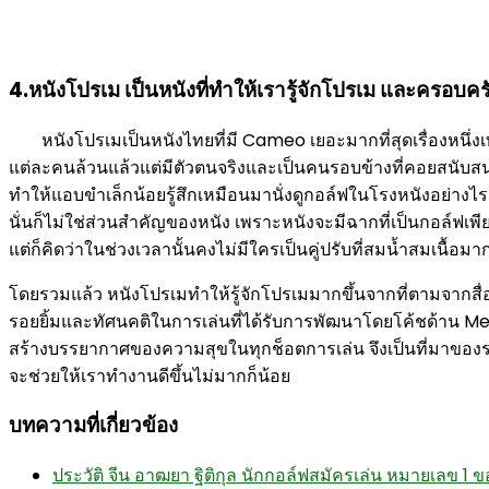
4.หนังโปรเม เป็นหนังที่ทำให้เรารู้จักโปรเม และครอบ
หนังโปรเมเป็นหนังไทยที่มี Cameo เยอะมากที่สุดเรื่องหนึ
แต่ละคนล้วนแล้วแต่มีตัวตนจริงและเป็นคนรอบข้างที่คอยสนับสนุน
ทำให้แอบขำเล็กน้อยรู้สึกเหมือนมานั่งดูกอล์ฟในโรงหนังอย่างไรอ
นั่นก็ไม่ใช่ส่วนสำคัญของหนัง เพราะหนังจะมีฉากที่เป็นกอล์ฟเพีย
แต่ก็คิดว่าในช่วงเวลานั้นคงไม่มีใครเป็นคู่ปรับที่สมน้ำสมเนื
โดยรวมแล้ว หนังโปรเมทำให้รู้จักโปรเมมากขึ้นจากที่ตามจากสื่อต
รอยยิ้มและทัศนคติในการเล่นที่ได้รับการพัฒนาโดยโค้ชด้าน M
สร้างบรรยากาศของความสุขในทุกช็อตการเล่น จึงเป็นที่มาของ
จะช่วยให้เราทำงานดีขึ้นไม่มากก็น้อย
บทความที่เกี่ยวข้อง
ประวัติ จีน อาฒยา ฐิติกุล นักกอล์ฟสมัครเล่น หมายเลข 1 