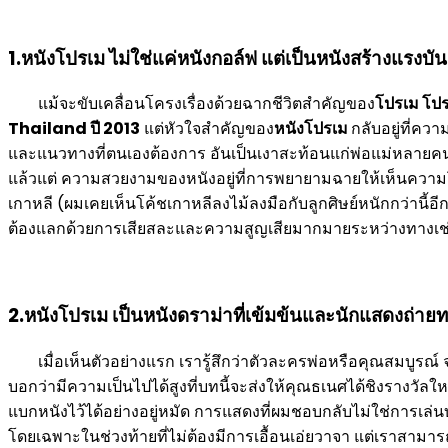
1.หนังโปรเม ไม่ใช่แค่หนังกอล์ฟ แต่เป็นหนังสร้างแรงบั
แม้จะขับเคลื่อนโครงเรื่องด้วยฉากชีวิตสำคัญของ
โปรเม โป
Thailand ปี 2013
แต่หัวใจสำคัญของ
หนังโปรเม
กลับอยู่ที่คว
และแนวทางที่ตนเองต้องการ อันเป็นเงาสะท้อนแก่พ่อแม่หลายคนที่
แล้วแต่ ความสวยงามของหนังอยู่ที่การพยายามฉายให้เห็นความโหด
เกาหลี (ผมเคยเห็นโค้ชเกาหลีลงไม้ลงมือกับลูกศิษย์หนักกว่านี้อ
ต้องแลกด้วยการเสียสละและความสูญเสียมากมายระหว่างทางเช่นกัน 
2.หนังโปรเม เป็นหนังดราม่าที่เข้มข้นและนักแสดงถ่า
เมื่อเห็นตัวอย่างแรก เรารู้สึกว่าตัวละครพ่อหรือคุณสมบู
บอกว่ามีความเป็นไปได้สูงที่บทนี้จะส่งให้คุณธเนศได้ชิงรางวั
แบกหนังไว้ได้อย่างอยู่หมัด การแสดงที่ผมชอบกลับไม่ใช่การเล่น
โดยเฉพาะในช่วงท้ายที่ไม่ต้องมีการเอื้อนเอ่ยวาจา แต่เราสามารถ