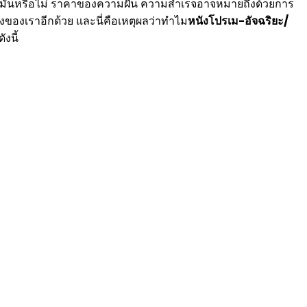
จะจ่ายมันหรือไม่ ราคาของความฝัน ความสำเร็จอาจหมายถึงด้วยการ
งของเราอีกด้วย และนี่คือเหตุผลว่าทำไม
หนังโปรเม-อัจฉริยะ/
งนี้