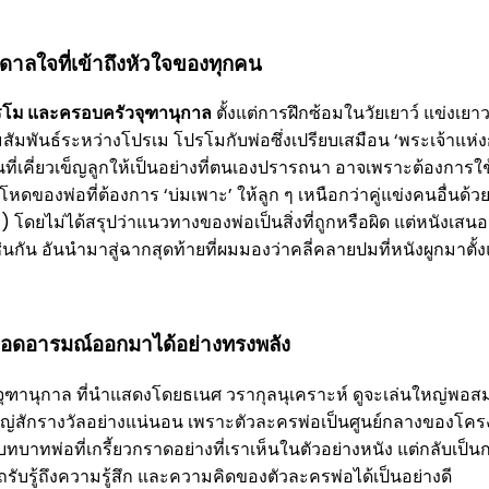
นดาลใจที่เข้าถึงหัวใจของทุกคน
รโม และครอบครัวจุฑานุกาล
ตั้งแต่การฝึกซ้อมในวัยเยาว์ แข่งเย
ามสัมพันธ์ระหว่างโปรเม โปรโมกับพ่อซึ่งเปรียบเสมือน ‘พระเจ้าแห่
เคี่ยวเข็ญลูกให้เป็นอย่างที่ตนเองปรารถนา อาจเพราะต้องการใช้ล
ของพ่อที่ต้องการ ‘บ่มเพาะ’ ให้ลูก ๆ เหนือกว่าคู่แข่งคนอื่นด้
ีก) โดยไม่ได้สรุปว่าแนวทางของพ่อเป็นสิ่งที่ถูกหรือผิด แต่หนัง
อันนำมาสู่ฉากสุดท้ายที่ผมมองว่าคลี่คลายปมที่หนังผูกมาตั้งแต่ต
ยทอดอารมณ์ออกมาได้อย่างทรงพลัง
รณ์ จุฑานุกาล ที่นำแสดงโดยธเนศ วรากุลนุเคราะห์ ดูจะเล่นใหญ่พ
ลใหญ่สักรางวัลอย่างแน่นอน เพราะตัวละครพ่อเป็นศูนย์กลางของโค
บทบาทพ่อที่เกรี้ยวกราดอย่างที่เราเห็นในตัวอย่างหนัง แต่กลับเป
รับรู้ถึงความรู้สึก และความคิดของตัวละครพ่อได้เป็นอย่างดี