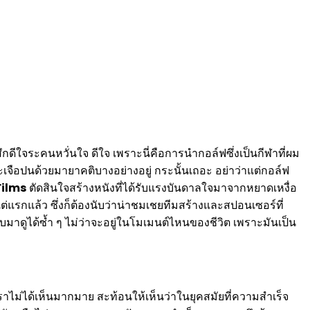
กดีใจระคนหวั่นใจ ดีใจ เพราะนี่คือการนำกอล์ฟซึ่งเป็นกีฬาที่ผม
เจือปนด้วยมายาคติบางอย่างอยู่ กระนั้นเถอะ อย่าว่าแต่กอล์ฟ
Films
ตัดสินใจสร้างหนังที่ได้รับแรงบันดาลใจมาจากหยาดเหงื่อ
แรกแล้ว ซึ่งก็ต้องนับว่าน่าชมเชยทีมสร้างและสปอนเซอร์ที่
บมาดูได้ซ้ำ ๆ ไม่ว่าจะอยู่ในโมเมนต์ไหนของชีวิต เพราะมันเป็น
่ได้เห็นมากมาย สะท้อนให้เห็นว่าในยุคสมัยที่ความสำเร็จ