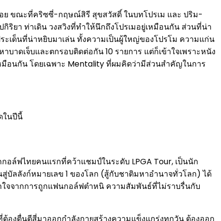
อย ขณะที่คริซซี่-กฤษณ์สิรี สุขสวัสดิ์ ในบทโปรเม และ ปริม-
ยา ท่าเดิน วงสวิงที่ทำให้นึกถึงโปรเมอยู่เหมือนกัน ส่วนที่น่า
ประเด็นที่น่าหยิบมาเล่น ทั้งความเป็นผู้ใหญ่ของโปรโม ความแก่น
ปัญหาบาดเจ็บและตกรอบติดต่อกัน 10 รายการ แต่ก็เข้าใจเพราะหนัง
หมือนกัน โดยเฉพาะ Mentality ที่ผมคิดว่ามีส่วนสำคัญในการ
นนักกอล์ฟไทยคนแรกที่คว้าแชมป์ในระดับ LPGA Tour, เป็นนัก
่บัลลังก์หมายเลข 1 ของโลก (สู้กับชาติมหาอำนาจทั่วโลก) ได้
ำใจจากการถูกแฟนกอล์ฟตำหนิ ความสัมพันธ์ที่ไม่ราบรื่นกับ
่งที่ต้องตื่นตีสี่มาออกกำลังกายสร้างความแข็งแกร่งทุกวัน ต้องออก