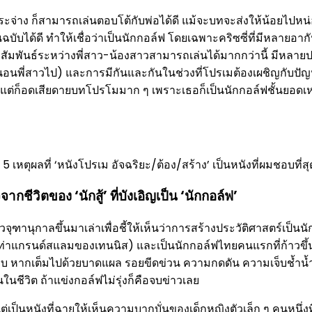
ระจ่าง ก็สามารถเล่นตอบโต้กับพ่อได้ดี แม้จะบทจะส่งให้น้อยไปหน่
้ดี ทำให้เชื่อว่าเป็นนักกอล์ฟ โดยเฉพาะคริซซี่ที่มีหลายอากัปกิริ
ามสัมพันธ์ระหว่างพี่สาว-น้องสาวสามารถเล่นได้มากกว่านี้ มีหลาย
งห้องนอนพี่สาวไป) และการมีกันและกันในช่วงที่โปรเมต้องเผชิญกับ
 แต่ก็อดเสียดายบทโปรโมมาก ๆ เพราะเธอก็เป็นนักกอล์ฟชั้นยอดเ
กชีวิตของ ‘นักสู้’ ที่บังเอิญเป็น ‘นักกอล์ฟ’
ุฑานุกาลขึ้นมาเล่าเพื่อชี้ให้เห็นว่าการสร้างประวัติศาสตร์เป็
่าแกรนด์สแลมของเทนนิส) และเป็นนักกอล์ฟไทยคนแรกที่ก้าวขึ้นสู
หลาบ หากเต็มไปด้วยบาดแผล รอยขีดข่วน ความกดดัน ความเจ็บช้ำน้
ีวิต ถ้าแข่งกอล์ฟไม่รุ่งก็คือจบข่าวเลย
ได แต่เป็นหนังที่ฉายให้เห็นความบากบั่นของเด็กหญิงตัวเล็ก ๆ คนหนึ