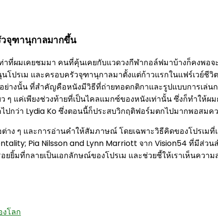
ครัวจุฑานุกาลมากขึ้น
่งเท่าที่ผมเคยชมมา คนที่คุ้นเคยกับแวดวงกีฬากอล์ฟมาบ้างก็คงพ
โปรเม และครอบครัวจุฑานุกาลมาตั้งแต่ก้าวแรกในแฟร์เวย์ชีวิต ล้
ย่างนั้น ที่สำคัญคือหนังมีวิธีที่ถ่ายทอดกติกาและรูปแบบการเล่นก
ว ๆ แค่เพียงช่วงท้ายที่เป็นไคลแมกซ์ของหนังเท่านั้น ซึ่งก็ทำให้
้อมากไปกว่า Lydia Ko ซึ่งตอนนี้ก็ประสบวิกฤติฟอร์มตกไปมากพอสมค
่าง ๆ และการอ่านคำให้สัมภาษณ์ โดยเฉพาะวิธีคิดของโปรเมที่แน่นอ
entality; Pia Nilsson and Lynn Marriott จาก Vision54 ที่มี
รอยยิ้มที่กลายเป็นเอกลักษณ์ของโปรเม และช่วยชี้ให้เราเห็นค
ของโลก