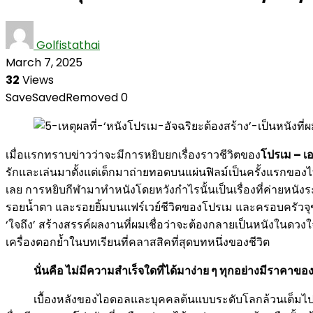
Golfistathai
March 7, 2025
32
Views
Save
Saved
Removed
0
เมื่อแรกทราบข่าวว่าจะมีการหยิบยกเรื่องราวชีวิตของ
โปรเม – เ
รักและเล่นมาตั้งแต่เด็กมาถ่ายทอดบนแผ่นฟิลม์เป็นครั้งแรกของไ
เลย การหยิบกีฬามาทำหนังโดยหวังกำไรนั้นเป็นเรื่องที่ค่ายหนังระ
รอยน้ำตา และรอยยิ้มบนแฟร์เวย์ชีวิตของโปรเม และครอบครัวจุฑา
‘ใจถึง’ สร้างสรรค์ผลงานที่ผมเชื่อว่าจะต้องกลายเป็นหนังในดวง
เครื่องตอกย้ำในบทเรียนที่คลาสสิคที่สุดบทหนึ่งของชีวิต
นั่นคือ ไม่มีความสำเร็จใดที่ได้มาง่าย ๆ ทุกอย่างมีราคาข
เบื้องหลังของไอดอลและบุคคลต้นแบบระดับโลกล้วนเต็มไปด้วยบ