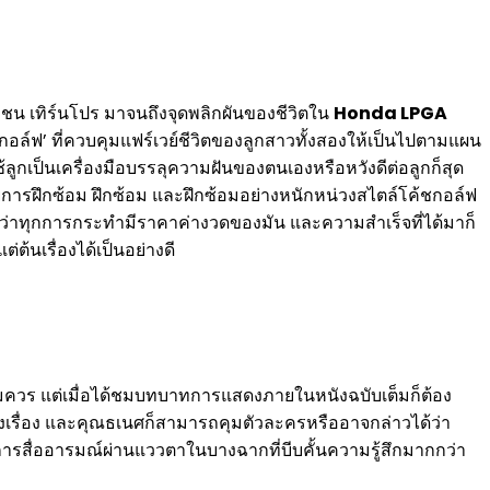
าวชน เทิร์นโปร มาจนถึงจุดพลิกผันของชีวิตใน
Honda LPGA
งกอล์ฟ’ ที่ควบคุมแฟร์เวย์ชีวิตของลูกสาวทั้งสองให้เป็นไปตามแผน
ูกเป็นเครื่องมือบรรลุความฝันของตนเองหรือหวังดีต่อลูกก็สุด
วยการฝึกซ้อม ฝึกซ้อม และฝึกซ้อมอย่างหนักหน่วงสไตล์โค้ชกอล์ฟ
เสนอว่าทุกการกระทำมีราคาค่างวดของมัน และความสำเร็จที่ได้มาก็
้นเรื่องได้เป็นอย่างดี
อสมควร แต่เมื่อได้ชมบทบาทการแสดงภายในหนังฉบับเต็มก็ต้อง
รงเรื่อง และคุณธเนศก็สามารถคุมตัวละครหรืออาจกล่าวได้ว่า
็นการสื่ออารมณ์ผ่านแววตาในบางฉากที่บีบคั้นความรู้สึกมากกว่า