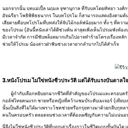
นอกจากนั้น บทแม่เปิ้ล นฤมล จุฑานุกาล ที่รับบทโดยหัทยา วงศ์ก
อัจฉรียา โพธิพิพิธธนากร ในบทโปรโม ก็สามารถแสดงอิงตามต้นฉบับได
เสียดายคือบทโปรโมที่บทส่งให้จับไม้กอล์ฟน้อยมาก ทั้ง ๆ ที่คว
ของโปรเม (อันนี้หนังเล่าได้ดีช่วงต้น ล่าสุดเพิ่งเห็นโปรเมพั
มีเวลาจำกัด การมีซับพล็อตมากเกินไปอาจทำร้ายโครงเรื่องหลัก
ช่วยให้โปรเม น้องสาวฝ่าฟันช่วงเวลายากลำบากไปได้สำเร็จ
3.หนังโปรเม ไม่ใข่หนังชีวประวัติ แต่ได้รับแรงบันดาลใจจา
ผู้กำกับเลือกหยิบยกฉากชีวิตที่สำคัญของโปรเมและครอบครัวจ
กอล์ฟไทยคนแรก ชายหรือหญิงที่คว้าแชมป์ระดับเมเจอร์ (เทียบเท
นั้นเป็นสิ่งที่ไม่ได้มาเพราะโชคช่วยหรือกรุยทางมาด้วยกลีบกุ
คนในครอบครัว ตลอดจนช่วงเวลาที่ต้องเผชิญกับความไม่แน่นอนในช
นี่จึงไม่ใช่หนังชีวประวัติที่บอกเล่าเรื่องราวในชีวิตแบบขั้นบัน