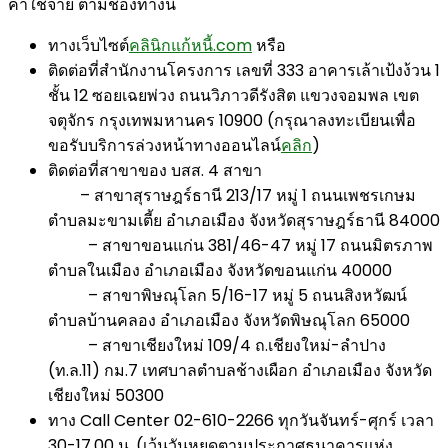
ค่าใช้จ่าย ตามช่องทางนี้
ทางเว็บไซต์
คลินิกแก้หนี้.com
หรือ
ติดต่อที่สำนักงานโครงการ เลขที่ 333 อาคารเล้าเป้งง้วน 1
ชั้น 12 ซอยเฉยพ่วง ถนนวิภาวดีรังสิต แขวงจอมพล เขต
จตุจักร กรุงเทพมหานคร 10900 (กรุณาลงทะเบียนเพื่อ
ขอรับบริการล่วงหน้าทางออนไลน์
คลิก
)
ติดต่อที่สาขาของ บสส. 4 สาขา
– สาขาสุราษฎร์ธานี 213/17 หมู่ 1 ถนนเพชรเกษม
ตำบลมะขามเตี้ย อำเภอเมือง จังหวัดสุราษฎร์ธานี 84000
– สาขาขอนแก่น 381/46-47 หมู่ 17 ถนนมิตรภาพ
ตำบลในเมือง อำเภอเมือง จังหวัดขอนแก่น 40000
– สาขาพิษณุโลก 5/16-17 หมู่ 5 ถนนสิงหวัฒน์
ตำบลบ้านคลอง อำเภอเมือง จังหวัดพิษณุโลก 65000
– สาขาเชียงใหม่ 109/4 ถ.เชียงใหม่-ลำปาง
(ท.ล.11) กม.7 เทศบาลตำบลช้างเผือก อำเภอเมือง จังหวัด
เชียงใหม่ 50300
ทาง Call Center 02-610-2266 ทุกวันจันทร์-ศุกร์ เวลา
30-17.00 น. (เว้นวันหยุดตามประกาศธนาคารแห่ง